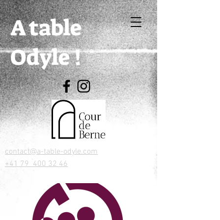
A table
Odyle !
contact@a-table-odyle.com
+41 79 400 32 46