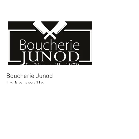
Boucherie Junod
La Neuveville
032 751 21 12
info@boucherie-junod-sa.ch