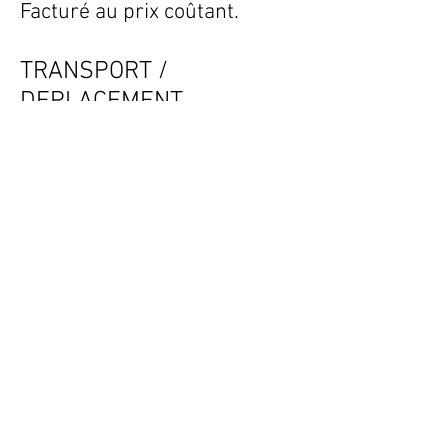
Facturé au prix coûtant.
TRANSPORT /
DEPLACEMENT
Frais de déplacement
compris dans le prix du
menu.
ANNULATION
En cas d'annulation, 48h
avant l'évènement, le forfait
de préparation ainsi que le
prix des aliments seront
facturés.