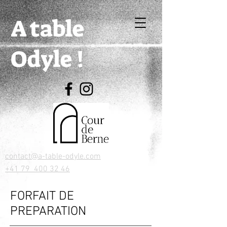
A table
Odyle !
contact@a-table-odyle.com
+41 79 400 32 46
FORFAIT DE
PREPARATION